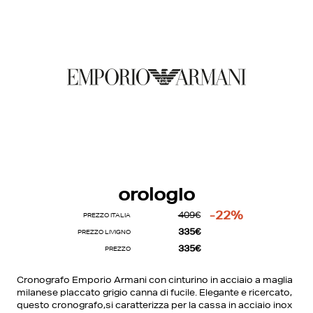
orologio
-22%
409€
PREZZO ITALIA
335€
PREZZO LIVIGNO
335€
PREZZO
Cronografo Emporio Armani con cinturino in acciaio a maglia
milanese placcato grigio canna di fucile. Elegante e ricercato,
questo cronografo,si caratterizza per la cassa in acciaio inox