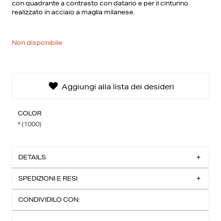
con quadrante a contrasto con datario e per il cinturino
La tua lista dei desideri
0€
realizzato in acciaio a maglia milanese.
0 prodotti
Non disponibile
Creare una nuova lista dei desideri
Aggiungi alla lista dei desideri
COLOR
* (1000)
DETAILS
SPEDIZIONI E RESI
Composizione Acciaio Inox Orologio con movimento
al quarzo Resistenza all'acqua: 50m - 5ATM - 5bar
CONDIVIDILO CON:
Dimensione della cassa: 46 mm
Spedizione Standard:
Consegna entro 3-4 giorni lavorativi