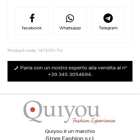
Ritiro in negozio:
Per acquisto in modalità click&collect vi è uno sconto
aggiuntivo,
riceverai una email quando il tuo ordine è pronto per
essere ritirato.
facebook
Whatsapp
Telegram
Reso facile:
Puoi richiedere il cambio entro 14 giorni dalla
consegna.
Trovi maggiori informazioni nella sezione
Diritto Reso
.
Product code: 1413151-TU
Parla con un nostro esperto alla vendita al n°
+39 345 3054694.
Quiyou è un marchio
Store Fashion s.r.l.